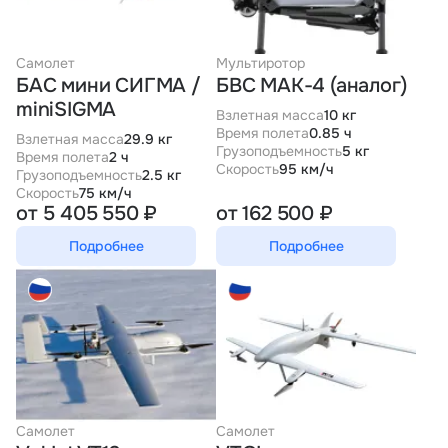
Самолет
Мультиротор
БАС мини СИГМА /
БВС МАК-4 (аналог)
miniSIGMA
Взлетная масса
10 кг
Время полета
0.85 ч
Взлетная масса
29.9 кг
Грузоподъемность
5 кг
Время полета
2 ч
Скорость
95 км/ч
Грузоподъемность
2.5 кг
Скорость
75 км/ч
от 5 405 550 ₽
от 162 500 ₽
Подробнее
Подробнее
Самолет
Самолет