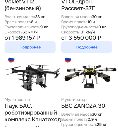
VolJet VT12
VTOL-дрон
(бензиновый)
Рассвет-37Г
Взлетная масса
33 кг
Взлетная масса
30 кг
Время полета
6 ч
Время полета
10 ч
Грузоподъемность
9 кг
Грузоподъемность
10 кг
Скорость
63 км/ч
Скорость
101 км/ч
от 1 989 157 ₽
от 3 550 000 ₽
Подробнее
Подробнее
Мультиротор
Мультиротор
Паук БАС,
БВС ZANOZA 30
роботизированный
Взлетная масса
30 кг
комплекс Канатоход
Время полета
0.9 ч
Грузоподъемность
25 кг