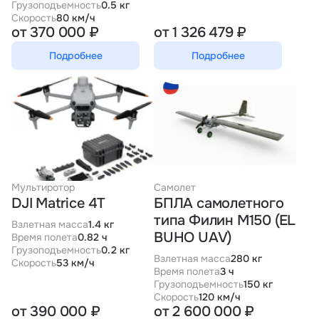
Грузоподъемность
0.5 кг
Скорость
80 км/ч
от 370 000 ₽
от 1 326 479 ₽
Подробнее
Подробнее
Мультиротор
Самолет
DJI Matrice 4T
БПЛА самолетного
типа Филин М150 (EL
Взлетная масса
1.4 кг
BUHO UAV)
Время полета
0.82 ч
Грузоподъемность
0.2 кг
Взлетная масса
280 кг
Скорость
53 км/ч
Время полета
3 ч
Грузоподъемность
150 кг
Скорость
120 км/ч
от 390 000 ₽
от 2 600 000 ₽