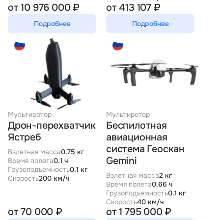
от 10 976 000 ₽
от 413 107 ₽
Подробнее
Подробнее
Мультиротор
Мультиротор
Дрон-перехватчик
Беспилотная
Ястреб
авиационная
система Геоскан
Взлетная масса
0.75 кг
Gemini
Время полета
0.1 ч
Грузоподъемность
0.1 кг
Взлетная масса
2 кг
Скорость
200 км/ч
Время полета
0.66 ч
Грузоподъемность
0.1 кг
Скорость
40 км/ч
от 70 000 ₽
от 1 795 000 ₽