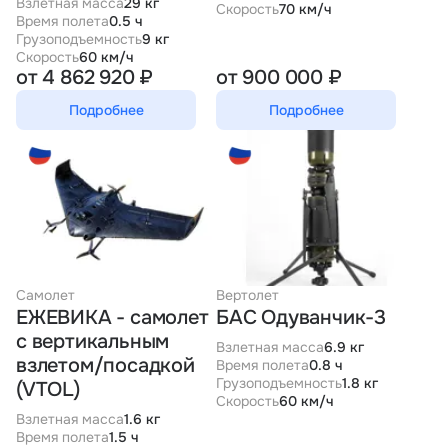
Взлетная масса
29 кг
Скорость
70 км/ч
Время полета
0.5 ч
Грузоподъемность
9 кг
Скорость
60 км/ч
от 4 862 920 ₽
от 900 000 ₽
Подробнее
Подробнее
Самолет
Вертолет
ЕЖЕВИКА - cамолет
БАС Одуванчик-3
с вертикальным
Взлетная масса
6.9 кг
взлетом/посадкой
Время полета
0.8 ч
Грузоподъемность
1.8 кг
(VTOL)
Скорость
60 км/ч
Взлетная масса
1.6 кг
Время полета
1.5 ч