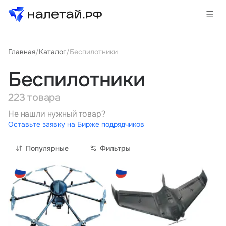
Главная
/
Каталог
/
Беспилотники
Товары
Беспилотники
Услуги
223 товара
Сервисы
Не нашли нужный товар?
Оставьте заявку на Бирже подрядчиков
Биржа
Популярные
Фильтры
О проекте
Клиентам
Поставщикам
Государственные программы
Партнеры
Новости и аналитика