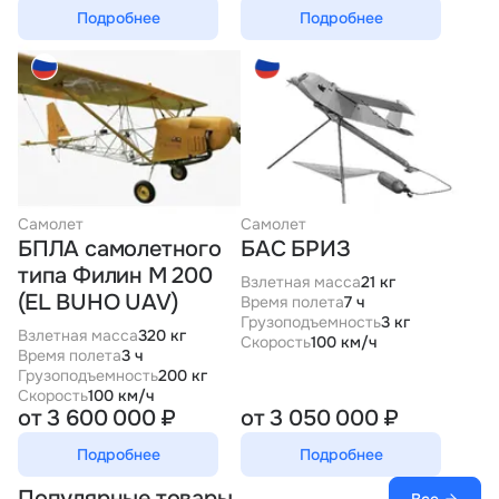
Подробнее
Подробнее
Самолет
Самолет
БПЛА самолетного
БАС БРИЗ
типа Филин М 200
Взлетная масса
21 кг
(EL BUHO UAV)
Время полета
7 ч
Грузоподъемность
3 кг
Взлетная масса
320 кг
Скорость
100 км/ч
Время полета
3 ч
Грузоподъемность
200 кг
Скорость
100 км/ч
от 3 600 000 ₽
от 3 050 000 ₽
Подробнее
Подробнее
Популярные товары