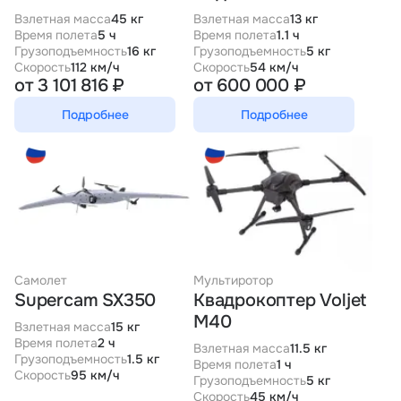
Взлетная масса
45 кг
Взлетная масса
13 кг
Время полета
5 ч
Время полета
1.1 ч
Грузоподъемность
16 кг
Грузоподъемность
5 кг
Скорость
112 км/ч
Скорость
54 км/ч
от 3 101 816 ₽
от 600 000 ₽
Подробнее
Подробнее
Самолет
Мультиротор
Supercam SX350
Квадрокоптер Voljet
M40
Взлетная масса
15 кг
Время полета
2 ч
Взлетная масса
11.5 кг
Грузоподъемность
1.5 кг
Время полета
1 ч
Скорость
95 км/ч
Грузоподъемность
5 кг
Скорость
45 км/ч