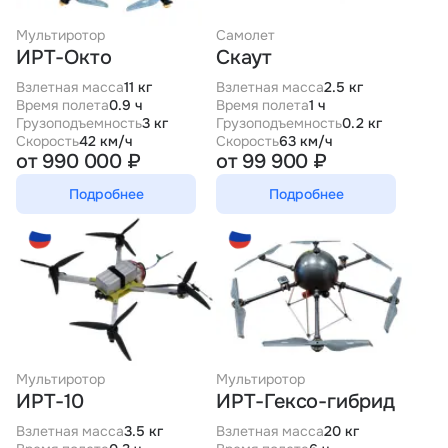
Тарифы
Мультиротор
Самолет
info@naletai.su
ИРТ-Окто
Скаут
Взлетная масса
11 кг
Взлетная масса
2.5 кг
Время полета
0.9 ч
Время полета
1 ч
Грузоподъемность
3 кг
Грузоподъемность
0.2 кг
Скорость
42 км/ч
Скорость
63 км/ч
от 990 000 ₽
от 99 900 ₽
Подробнее
Подробнее
Мультиротор
Мультиротор
ИРТ-10
ИРТ-Гексо-гибрид
Взлетная масса
3.5 кг
Взлетная масса
20 кг