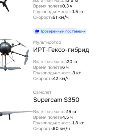
Взлетная масса
3.5 кг
Время полета
0.3 ч
Грузоподъемность
1.5 кг
Скорость
91 км/ч
Проверенный поставщик
Мультиротор
ИРТ-Гексо-гибрид
Взлетная масса
20 кг
Время полета
6 ч
Грузоподъемность
3 кг
Скорость
42 км/ч
Самолет
Supercam S350
Взлетная масса
15 кг
Время полета
4.5 ч
Грузоподъемность
1.8 кг
Скорость
90 км/ч