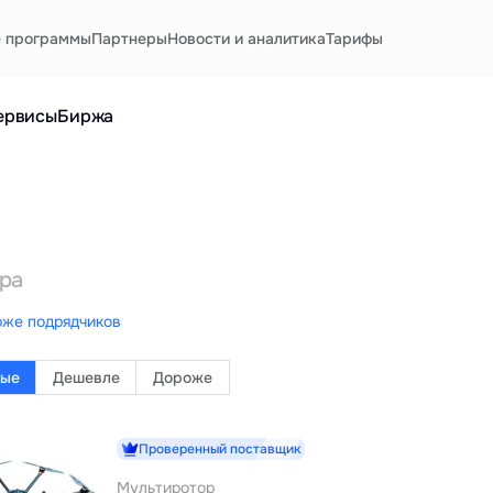
е программы
Партнеры
Новости и аналитика
Тарифы
ервисы
Биржа
ара
рже подрядчиков
ные
Дешевле
Дороже
Проверенный поставщик
Мультиротор