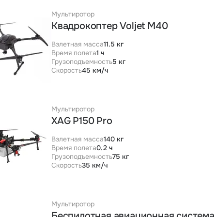
Мультиротор
Квадрокоптер Voljet M40
Взлетная масса
11.5 кг
Время полета
1 ч
Грузоподъемность
5 кг
Скорость
45 км/ч
Мультиротор
XAG P150 Pro
Взлетная масса
140 кг
Время полета
0.2 ч
Грузоподъемность
75 кг
Скорость
35 км/ч
Мультиротор
Беспилотная авиационная система 