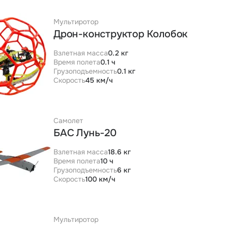
Мультиротор
Дрон-конструктор Колобок
Взлетная масса
0.2 кг
Время полета
0.1 ч
Грузоподъемность
0.1 кг
Скорость
45 км/ч
Самолет
БАС Лунь-20
Взлетная масса
18.6 кг
Время полета
10 ч
Грузоподъемность
6 кг
Скорость
100 км/ч
Мультиротор