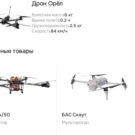
Дрон Орёл
Взлетная масса
6 кг
Время полета
0.2 ч
Грузоподъемность
2.5 кг
Скорость
84 км/ч
ные товары
А/50
БАС Скаут
тор
Мультиротор