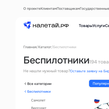
О проекте
Клиентам
Поставщикам
Государственны
Товары
Услуги
С
Главная
/
Каталог
/
Беспилотники
Беспилотники
194 тов
Не нашли нужный товар?
Оставьте заявку на Би
Популяр
Все категории
Беспилотники
Самолет
Вертолет