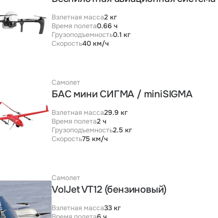
Взлетная масса
2 кг
Время полета
0.66 ч
Грузоподъемность
0.1 кг
Скорость
40 км/ч
Самолет
БАС мини СИГМА / miniSIGMA
Взлетная масса
29.9 кг
Время полета
2 ч
Грузоподъемность
2.5 кг
Скорость
75 км/ч
Самолет
VolJet VT12 (бензиновый)
Взлетная масса
33 кг
Время полета
6 ч