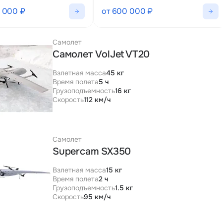
0 000 ₽
от 600 000 ₽
Самолет
Самолет VolJet VT20
Взлетная масса
45 кг
Время полета
5 ч
Грузоподъемность
16 кг
Скорость
112 км/ч
Самолет
Supercam SX350
Взлетная масса
15 кг
Время полета
2 ч
Грузоподъемность
1.5 кг
Скорость
95 км/ч