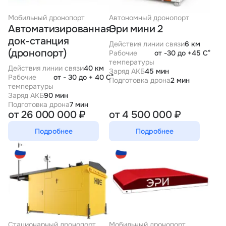
Тарифы
Мобильный дронопорт
Автономный дронопорт
info@naletai.su
Автоматизированная
Эри мини 2
док-станция
Действия линии связи
6 км
(дронопорт)
Рабочие
от -30 до +45 С°
температуры
Действия линии связи
40 км
Заряд АКБ
45 мин
Рабочие
от - 30 до + 40 С°
Подготовка дрона
2 мин
температуры
Заряд АКБ
90 мин
Подготовка дрона
7 мин
от 26 000 000 ₽
от 4 500 000 ₽
Подробнее
Подробнее
Стационарный дронопорт
Мобильный дронопорт