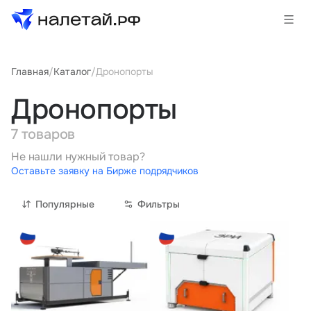
Главная
/
Каталог
/
Дронопорты
Товары
Дронопорты
Услуги
7 товаров
Сервисы
Не нашли нужный товар?
Оставьте заявку на Бирже подрядчиков
Биржа
Популярные
Фильтры
О проекте
Клиентам
Поставщикам
Государственные программы
Партнеры
Новости и аналитика