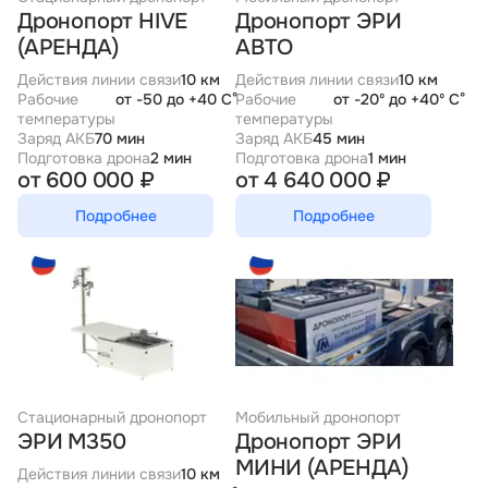
Дронопорт HIVE
Дронопорт ЭРИ
(АРЕНДА)
АВТО
Действия линии связи
10 км
Действия линии связи
10 км
Рабочие
от -50 до +40 С°
Рабочие
от -20º до +40º С°
температуры
температуры
Заряд АКБ
70 мин
Заряд АКБ
45 мин
Подготовка дрона
2 мин
Подготовка дрона
1 мин
от 600 000 ₽
от 4 640 000 ₽
Подробнее
Подробнее
Стационарный дронопорт
Мобильный дронопорт
ЭРИ М350
Дронопорт ЭРИ
МИНИ (АРЕНДА)
Действия линии связи
10 км