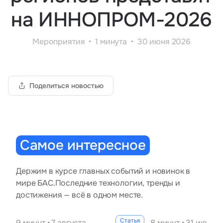
Тарифы
на ИННОПРОМ-2026
info@naletai.su
Мероприятия
1 минута
30 июня 2026
Поделиться новостью
Самое интересное
Держим в курсе главных событий и новинок в
мире БАС.
Последние технологии, тренды и
достижения — всё в одном месте.
Статья
9 минут • 7 августа
8 минут • 31 июля