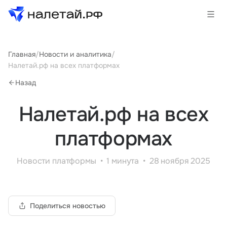
Товары
Главная
/
Новости и аналитика
/
Налетай.рф на всех платформах
Услуги
Назад
Сервисы
Налетай.рф на всех
Биржа
платформах
Новости платформы
1 минута
28 ноября 2025
О проекте
Клиентам
Поставщикам
Государственные программы
Поделиться новостью
Партнеры
Новости и аналитика