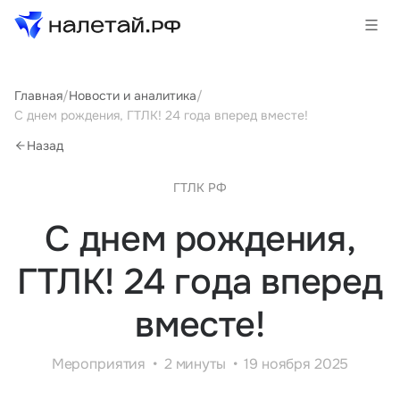
Товары
Главная
/
Новости и аналитика
/
С днем рождения, ГТЛК! 24 года вперед вместе!
Услуги
Назад
Сервисы
ГТЛК РФ
Биржа
С днем рождения,
ГТЛК! 24 года вперед
О проекте
вместе!
Клиентам
Поставщикам
Государственные программы
Мероприятия
2 минуты
19 ноября 2025
Партнеры
Новости и аналитика