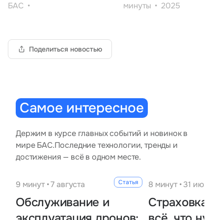
БАС
минуты
2025
Тарифы
info@naletai.su
Поделиться новостью
Самое интересное
Держим в курсе главных событий и новинок в
мире БАС.
Последние технологии, тренды и
достижения — всё в одном месте.
Статья
9 минут • 7 августа
8 минут • 31 июля
Обслуживание и
Страховка н
эксплуатация дронов:
всё, что нуж