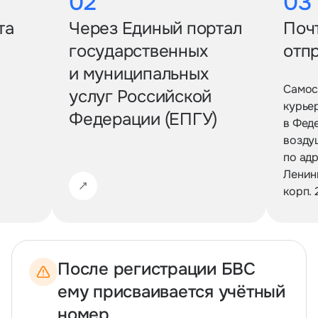
02
03
та
Через Единый портал
Поч
государственных
отп
и муниципальных
Самос
услуг Российской
курье
Федерации (ЕПГУ)
в Фед
возду
по адр
Ленинг
корп. 
После регистрации БВС
ему присваивается учётный
номер