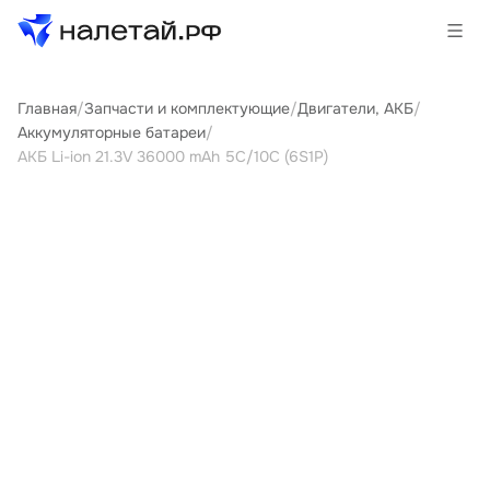
Главная
/
Запчасти и комплектующие
/
Двигатели, АКБ
/
Товары
Аккумуляторные батареи
/
АКБ Li-ion 21.3V 36000 mAh 5C/10С (6S1P)
Услуги
Сервисы
Биржа
О проекте
Клиентам
Поставщикам
Государственные программы
Партнеры
Новости и аналитика