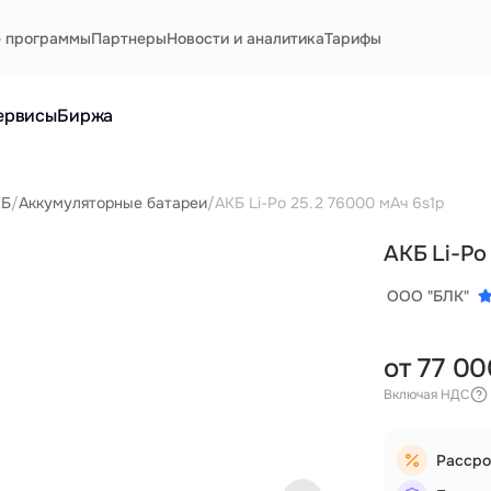
е программы
Партнеры
Новости и аналитика
Тарифы
ервисы
Биржа
КБ
/
Аккумуляторные батареи
/
АКБ Li-Po 25.2 76000 мАч 6s1p
АКБ Li-Po
ООО "БЛК"
от 77 00
Включая НДС
Рассро