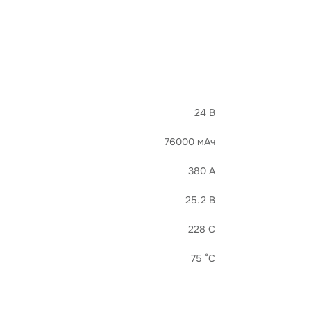
24 В
76000 мАч
380 А
25.2 В
228 C
75 °C