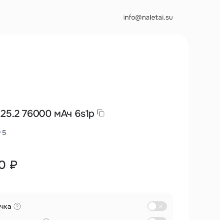
info@naletai.su
 25.2 76000 мАч 6s1p
5
0 ₽
чка