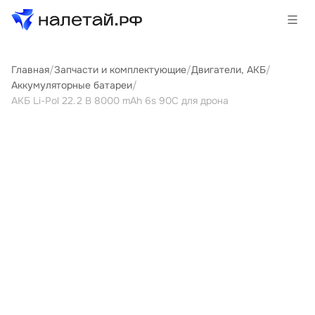
Главная
/
Запчасти и комплектующие
/
Двигатели, АКБ
/
Товары
Аккумуляторные батареи
/
АКБ Li-Pol 22.2 В 8000 mAh 6s 90C для дрона
Услуги
Сервисы
Биржа
О проекте
Клиентам
Поставщикам
Государственные программы
Партнеры
Новости и аналитика