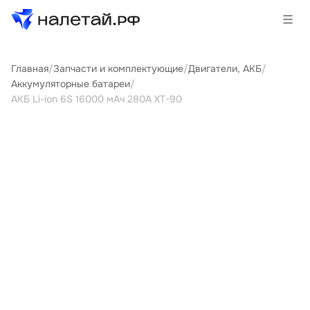
Главная
/
Запчасти и комплектующие
/
Двигатели, АКБ
/
Товары
Аккумуляторные батареи
/
АКБ Li-ion 6S 16000 мАч 280A XT-90
Услуги
Сервисы
Биржа
О проекте
Клиентам
Поставщикам
Государственные программы
Партнеры
Новости и аналитика