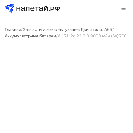
Главная
/
Запчасти и комплектующие
/
Двигатели, АКБ
/
Товары
Аккумуляторные батареи
/
АКБ LiPo 22.2 В 9000 мАч (6s) 70C
Услуги
Сервисы
Биржа
О проекте
Клиентам
Поставщикам
Государственные программы
Партнеры
Новости и аналитика