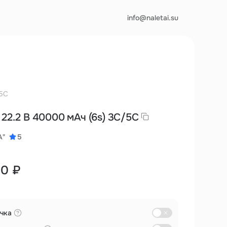
info@naletai.su
/5C
 22.2 В 40000 мАч (6s) 3С/5C
А"
5
00 ₽
чка