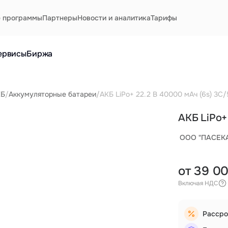
е программы
Партнеры
Новости и аналитика
Тарифы
ервисы
Биржа
КБ
/
Аккумуляторные батареи
/
АКБ LiPo+ 22.2 В 40000 мАч (6s) 3С
АКБ LiPo+
ООО "ПАСЕК
от 39 0
Включая НДС
Рассро