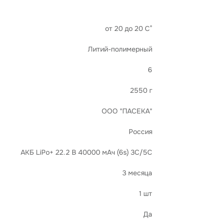
от 20 до 20 С°
Литий-полимерный
6
2550 г
ООО "ПАСЕКА"
Россия
АКБ LiPo+ 22.2 В 40000 мАч (6s) 3С/5C
3 месяца
1 шт
Да