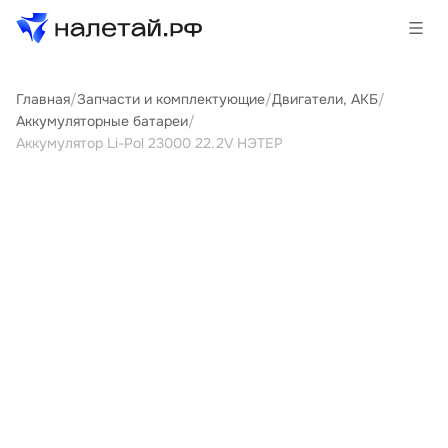
Главная
/
Запчасти и комплектующие
/
Двигатели, АКБ
/
Товары
Аккумуляторные батареи
/
Аккумулятор Li-Pol 23000 22.2V НЭТЕР
Услуги
Сервисы
Биржа
О проекте
Клиентам
Поставщикам
Государственные программы
Партнеры
Новости и аналитика