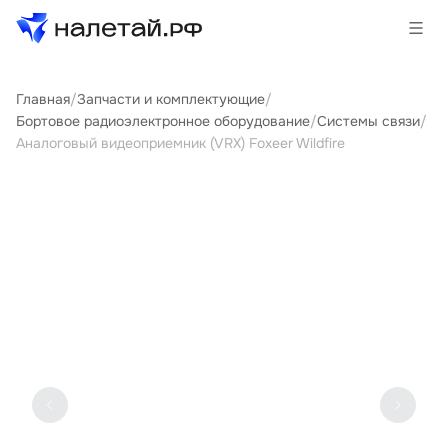
Главная
/
Запчасти и комплектующие
/
Товары
Бортовое радиоэлектронное оборудование
/
Системы связи
/
Аналоговый видеоприемник (VRX) Foxeer Wildfire
Услуги
Сервисы
Биржа
О проекте
Клиентам
Поставщикам
Государственные программы
Партнеры
Новости и аналитика