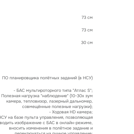
73 см
73 см
30 см
ПО планировщика полётных заданий (в НСУ)
- БАС мультироторного типа "Атлас S";
- Полезная нагрузка "наблюдение" (10-30х зум
камера, тепловизор, лазерный дальномер,
совмещённые полезные нагрузки);
- Ходовая HD камера;
НСУ на базе пульта управления, позволяющая
водить изображение с БАС в онлайн-режиме,
вносить изменения в полётное задание и
переключаться на ручное управление;