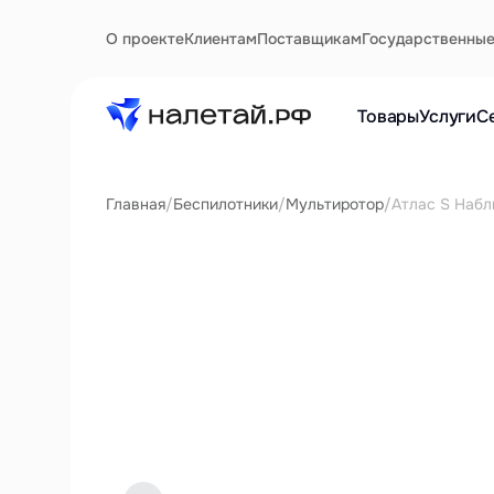
О проекте
Клиентам
Поставщикам
Государственны
Товары
Услуги
С
Главная
/
Беспилотники
/
Мультиротор
/
Атлас S Наб