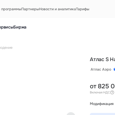
е программы
Партнеры
Новости и аналитика
Тарифы
ервисы
Биржа
людение
Атлас S 
Атлас Аэро
от 825 
Включая НДС
Модификация