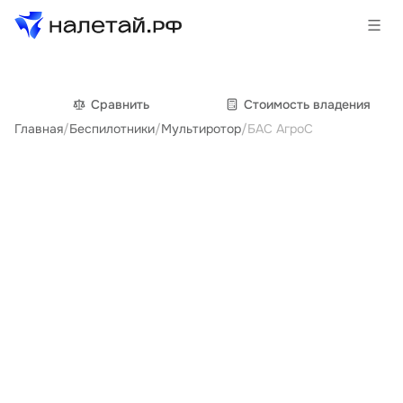
Товары
Сравнить
Cтоимость владения
Главная
/
Беспилотники
/
Мультиротор
/
БАС АгроС
Услуги
Сервисы
Биржа
О проекте
Клиентам
Поставщикам
Государственные программы
Партнеры
Новости и аналитика