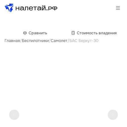
Товары
Сравнить
Cтоимость владения
Главная
/
Беспилотники
/
Самолет
/
БАС Беркут-30
Услуги
Сервисы
Биржа
О проекте
Клиентам
Поставщикам
Государственные программы
Партнеры
Новости и аналитика