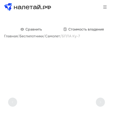
Товары
Сравнить
Cтоимость владения
Главная
/
Беспилотники
/
Самолет
/
БПЛА Ку-7
Услуги
Сервисы
Биржа
О проекте
Клиентам
Поставщикам
Государственные программы
Партнеры
Новости и аналитика