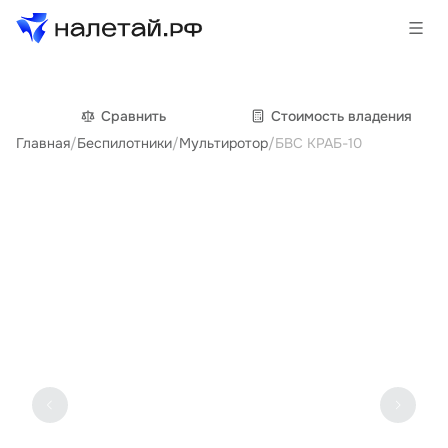
Товары
Сравнить
Cтоимость владения
Главная
/
Беспилотники
/
Мультиротор
/
БВС КРАБ-10
Услуги
Сервисы
Биржа
О проекте
Клиентам
Поставщикам
Государственные программы
Партнеры
Новости и аналитика