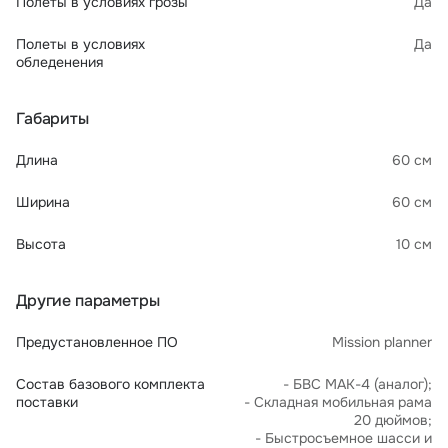
Полеты в условиях грозы
Да
Полеты в условиях
Да
обледенения
Габариты
Длина
60 см
Ширина
60 см
Высота
10 см
Другие параметры
Предустановленное ПО
Mission planner
Состав базового комплекта
- БВС МАК-4 (аналог);
поставки
- Складная мобильная рама
20 дюймов;
- Быстросъемное шасси и