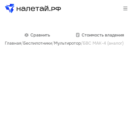
Товары
Сравнить
Cтоимость владения
Главная
/
Беспилотники
/
Мультиротор
/
БВС МАК-4 (аналог)
Услуги
Сервисы
Биржа
О проекте
Клиентам
Поставщикам
Государственные программы
Партнеры
Новости и аналитика