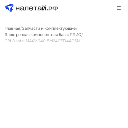
Главная
/
Запчасти и комплектующие
/
Товары
Электронная компонентная база
/
ПЛИС
/
CPLD Intel MAX V 240 5M240ZT144C5N
Услуги
Сервисы
Биржа
О проекте
Клиентам
Поставщикам
Государственные программы
Партнеры
Новости и аналитика