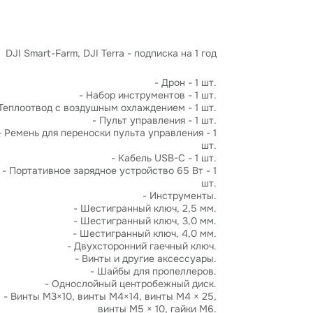
DJI Smart-Farm, DJI Terra - подписка на 1 год
- Дрон - 1 шт.
- Набор инструментов - 1 шт.
Теплоотвод с воздушным охлаждением - 1 шт.
- Пульт управления - 1 шт.
- Ремень для переноски пульта управления - 1
шт.
- Кабель USB-C - 1 шт.
- Портативное зарядное устройство 65 Вт - 1
шт.
- Инструменты.
- Шестигранный ключ, 2,5 мм.
- Шестигранный ключ, 3,0 мм.
- Шестигранный ключ, 4,0 мм.
- Двухсторонний гаечный ключ.
- Винты и другие аксессуары.
- Шайбы для пропеллеров.
- Однослойный центробежный диск.
- Винты M3×10, винты M4×14, винты M4 × 25,
винты M5 × 10, гайки M6.