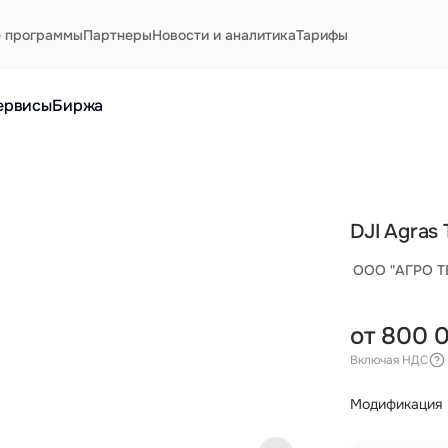
е программы
Партнеры
Новости и аналитика
Тарифы
ервисы
Биржа
DJI Agras
ООО "АГРО 
от 800 
Включая НДС
Модификация