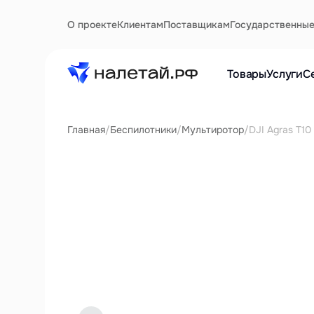
О проекте
Клиентам
Поставщикам
Государственны
Товары
Услуги
С
Главная
/
Беспилотники
/
Мультиротор
/
DJI Agras T10