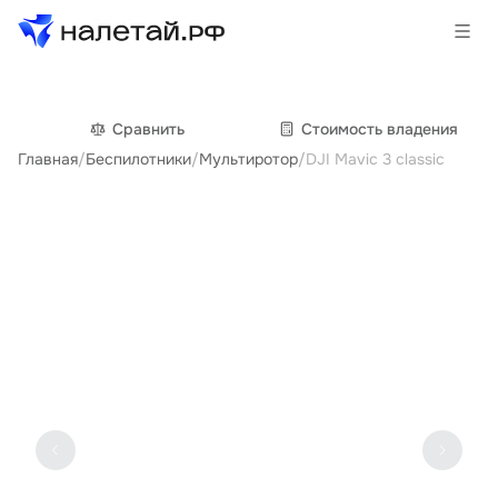
Товары
Сравнить
Cтоимость владения
Главная
/
Беспилотники
/
Мультиротор
/
DJI Mavic 3 classic
Услуги
Сервисы
Биржа
О проекте
Клиентам
Поставщикам
Государственные программы
Партнеры
Новости и аналитика