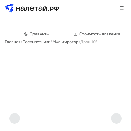
Товары
Сравнить
Cтоимость владения
Главная
/
Беспилотники
/
Мультиротор
/
Дрон 10"
Услуги
Сервисы
Биржа
О проекте
Клиентам
Поставщикам
Государственные программы
Партнеры
Новости и аналитика