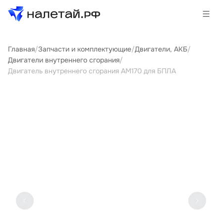
Главная
/
Запчасти и комплектующие
/
Двигатели, АКБ
/
Товары
Двигатели внутреннего сгорания
/
Двигатель внутреннего сгорания АМ170 для БПЛА
Услуги
Сервисы
Биржа
О проекте
Клиентам
Поставщикам
Государственные программы
Партнеры
Новости и аналитика