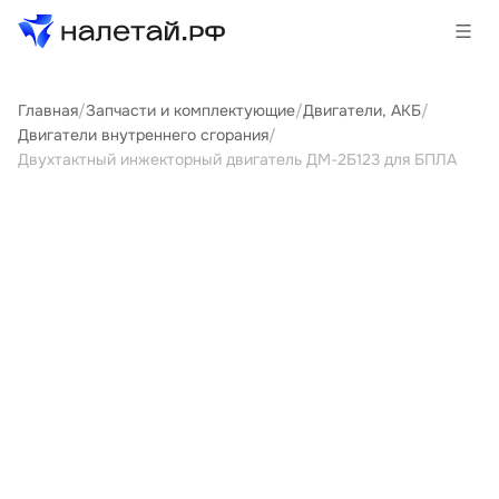
Главная
/
Запчасти и комплектующие
/
Двигатели, АКБ
/
Товары
Двигатели внутреннего сгорания
/
Двухтактный инжекторный двигатель ДМ-2Б123 для БПЛА
Услуги
Сервисы
Биржа
О проекте
Клиентам
Поставщикам
Государственные программы
Партнеры
Новости и аналитика