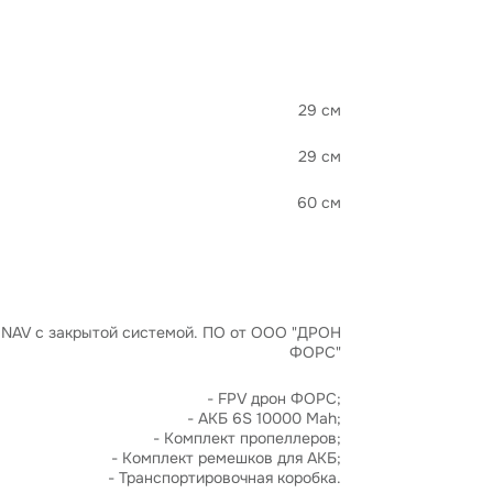
29 см
29 см
60 см
INAV с закрытой системой. ПО от ООО "ДРОН
ФОРС"
- FPV дрон ФОРС;
- АКБ 6S 10000 Mah;
- Комплект пропеллеров;
- Комплект ремешков для АКБ;
- Транспортировочная коробка.