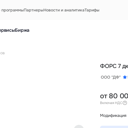
е программы
Партнеры
Новости и аналитика
Тарифы
ервисы
Биржа
мов
ФОРС 7 д
ООО "ДФ"
от 80 0
Включая НДС
Модификация