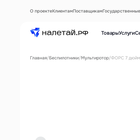
О проекте
Клиентам
Поставщикам
Государственны
Товары
Услуги
С
Главная
/
Беспилотники
/
Мультиротор
/
ФОРС 7 дюй