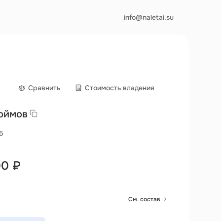
info@naletai.su
Сравнить
Cтоимость владения
юймов
5
00 ₽
См. состав