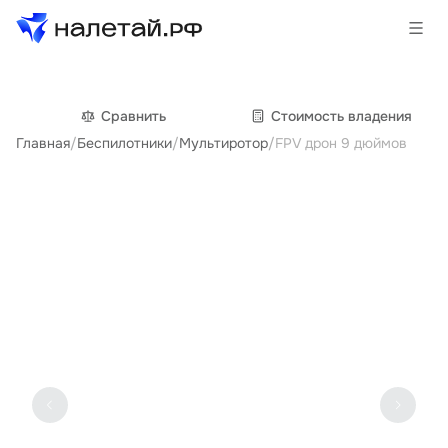
Товары
Сравнить
Cтоимость владения
Главная
/
Беспилотники
/
Мультиротор
/
FPV дрон 9 дюймов
Услуги
Сервисы
Биржа
О проекте
Клиентам
Поставщикам
Государственные программы
Партнеры
Новости и аналитика