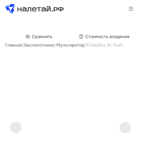
Товары
Сравнить
Cтоимость владения
Главная
/
Беспилотники
/
Мультиротор
/
Frobotics 4т Лайт
Услуги
Сервисы
Биржа
О проекте
Клиентам
Поставщикам
Государственные программы
Партнеры
Новости и аналитика