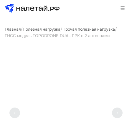
Главная
/
Полезная нагрузка
/
Прочая полезная нагрузка
/
Товары
ГНСС модуль TOPODRONE DUAL PPK с 2 антеннами
Услуги
Сервисы
Биржа
О проекте
Клиентам
Поставщикам
Государственные программы
Партнеры
Новости и аналитика