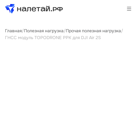
Главная
/
Полезная нагрузка
/
Прочая полезная нагрузка
/
Товары
ГНСС модуль TOPODRONE PPK для DJI Air 2S
Услуги
Сервисы
Биржа
О проекте
Клиентам
Поставщикам
Государственные программы
Партнеры
Новости и аналитика