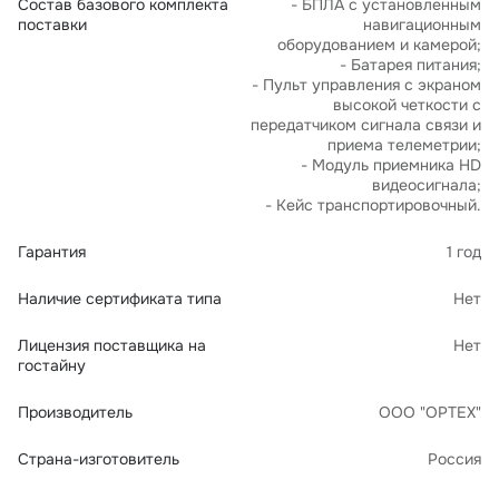
Состав базового комплекта
- БПЛА с установленным
поставки
навигационным
оборудованием и камерой;
- Батарея питания;
- Пульт управления с экраном
высокой четкости с
передатчиком сигнала связи и
приема телеметрии;
- Модуль приемника HD
видеосигнала;
- Кейс транспортировочный.
Гарантия
1 год
Наличие сертификата типа
Нет
Лицензия поставщика на
Нет
гостайну
Производитель
ООО "ОРТЕХ"
Страна-изготовитель
Россия