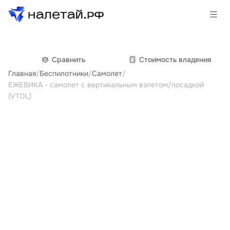
Товары
Сравнить
Cтоимость владения
Главная
/
Беспилотники
/
Самолет
/
Услуги
ЕЖЕВИКА - cамолет с вертикальным взлетом/посадкой
(VTOL)
Сервисы
Биржа
О проекте
Клиентам
Поставщикам
Государственные программы
Партнеры
Новости и аналитика