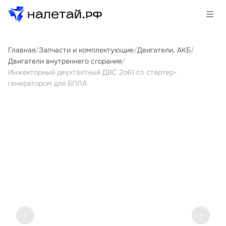
Главная
/
Запчасти и комплектующие
/
Двигатели, АКБ
/
Товары
Двигатели внутреннего сгорания
/
Инжекторный двухтактный ДВС 2о61 со стартер-
Услуги
генератором для БПЛА
Сервисы
Биржа
О проекте
Клиентам
Поставщикам
Государственные программы
Партнеры
Новости и аналитика