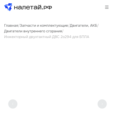
Главная
/
Запчасти и комплектующие
/
Двигатели, АКБ
/
Товары
Двигатели внутреннего сгорания
/
Инжекторный двухтактный ДВС 2о294 для БПЛА
Услуги
Сервисы
Биржа
О проекте
Клиентам
Поставщикам
Государственные программы
Партнеры
Новости и аналитика