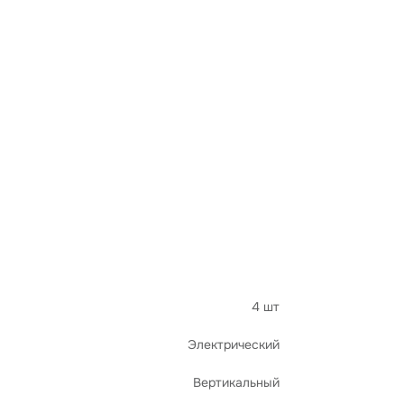
 зондирование
Поиск и спасение
4 шт
Электрический
Вертикальный