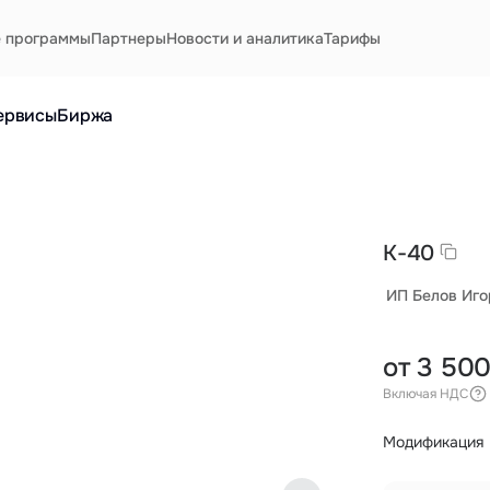
е программы
Партнеры
Новости и аналитика
Тарифы
ервисы
Биржа
К-40
ИП Белов Иго
от 3 50
Включая НДС
Модификация