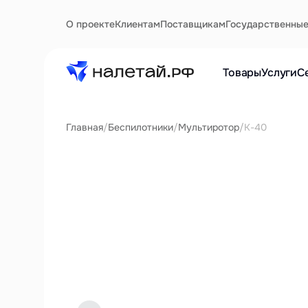
О проекте
Клиентам
Поставщикам
Государственны
Товары
Услуги
С
Главная
/
Беспилотники
/
Мультиротор
/
К-40