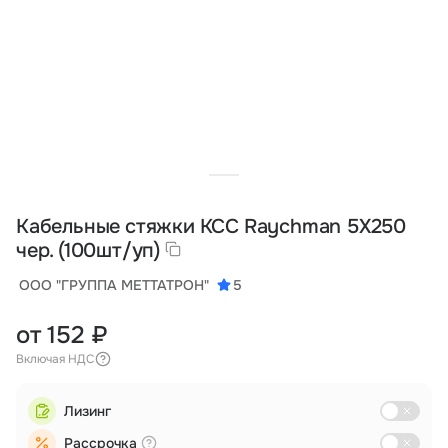
Тарифы
info@naletai.su
Кабельные стяжки КСС Raychman 5Х250
чер. (100шт/уп)
ООО "ГРУППА МЕТТАТРОН"
5
от 152 ₽
Включая НДС
Лизинг
Рассрочка