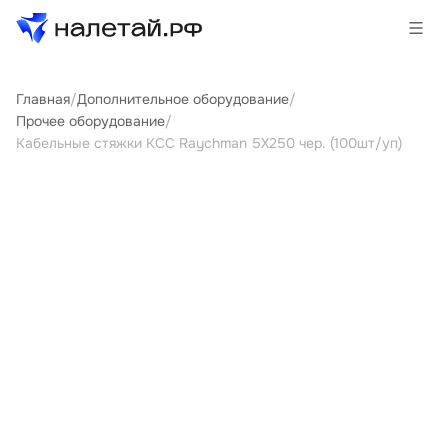
Главная
/
Дополнительное оборудование
/
Товары
Прочее оборудование
/
Кабельные стяжки КСС Raychman 5Х250 чер. (100шт/уп)
Услуги
Сервисы
Биржа
О проекте
Клиентам
Поставщикам
Государственные программы
Партнеры
Новости и аналитика