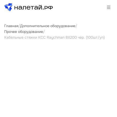
Главная
/
Дополнительное оборудование
/
Товары
Прочее оборудование
/
Кабельные стяжки КСС Raychman 8Х200 чер. (100шт/уп)
Услуги
Сервисы
Биржа
О проекте
Клиентам
Поставщикам
Государственные программы
Партнеры
Новости и аналитика