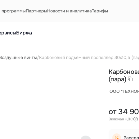
е программы
Партнеры
Новости и аналитика
Тарифы
ервисы
Биржа
Воздушные винты
/
Карбоновый подъёмный пропеллер 30х10,5 (па
Карбонов
(пара)
ООО "ТЕХНО
от 34 9
Включая НДС
Рассро