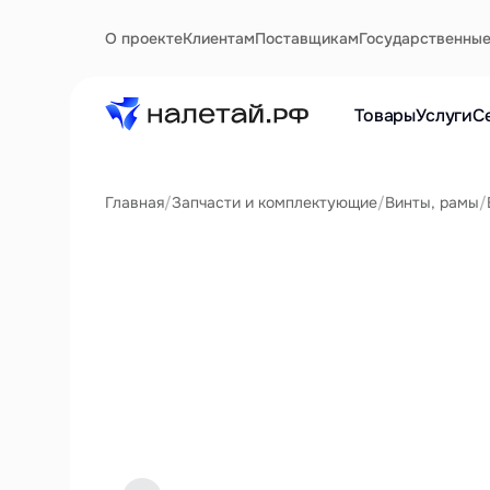
О проекте
Клиентам
Поставщикам
Государственны
Товары
Услуги
С
Главная
/
Запчасти и комплектующие
/
Винты, рамы
/