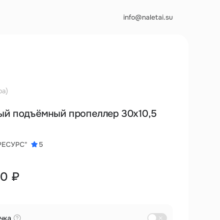
info@naletai.su
ра)
ый подъёмный пропеллер 30х10,5
РЕСУРС"
5
00 ₽
чка