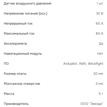
Датчик воздушного давления
1 шт
Напряжение питания (осн.)
30 В
Непрерывный ток
65 А
Максимальный ток
80 А
Акселерометр
Да
Навигационный модуль
Нет
ПО
Ardupilot, INAV, Betaflight
Размер платы
20 мм
Монтажное отверстие
3 мм
Масса
5 г
Производитель
ООО "Звезда"