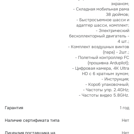
экраном;
- Складная мобильная рама
38 дюймов;
- Быстросъемное шасси и
адаптер шасси, комплект;
- Электрический
бесколлекторный двигатель -
4 шт.;
- Комплект воздушных винтов
(пара) - 2шт.;
- Полетный контроллер FC
(прошивка Ardupilot);
- Цифровая камера, 4K Ultra
HD с 6 кратным зумом;
- Инструкция;
- Короб упаковочный;
- Частоты упр. 2.4GHz;
- Частоты видео 5.8GHz.
Гарантия
1 год
Наличие сертификата типа
Нет
Лицензия поставщика на
Нет