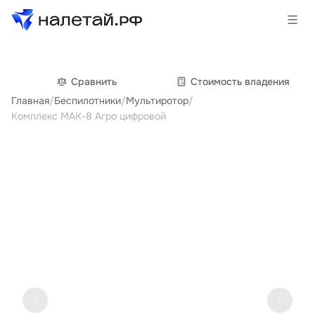
Товары
Сравнить
Cтоимость владения
Главная
/
Беспилотники
/
Мультиротор
/
Услуги
Комплекс МАК-8 Агро цифровой
Сервисы
Биржа
О проекте
Клиентам
Поставщикам
Государственные программы
Партнеры
Новости и аналитика