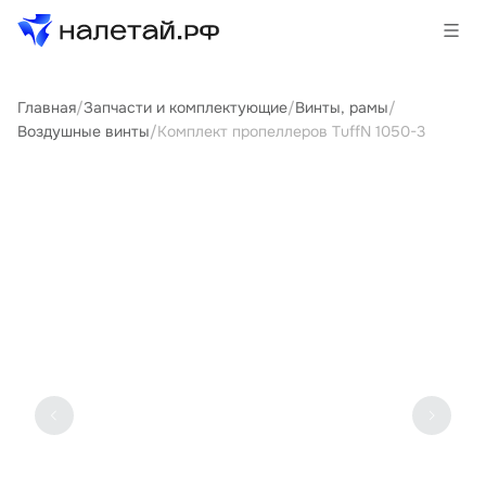
Главная
/
Запчасти и комплектующие
/
Винты, рамы
/
Товары
Воздушные винты
/
Комплект пропеллеров TuffN 1050-3
Услуги
Сервисы
Биржа
О проекте
Клиентам
Поставщикам
Государственные программы
Партнеры
Новости и аналитика