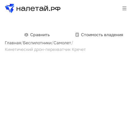
Товары
Сравнить
Cтоимость владения
Главная
/
Беспилотники
/
Самолет
/
Услуги
Кинетический дрон-перехватчик Кречет
Сервисы
Биржа
О проекте
Клиентам
Поставщикам
Государственные программы
Партнеры
Новости и аналитика