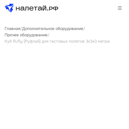
Главная
/
Дополнительное оборудование
/
Товары
Прочее оборудование
/
Куб Rufly (Руфлай) для тестовых полётов 3х3х3 метра
Услуги
Сервисы
Биржа
О проекте
Клиентам
Поставщикам
Государственные программы
Партнеры
Новости и аналитика