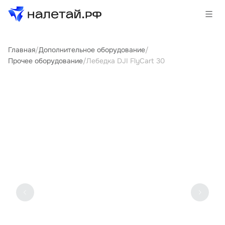
Главная
/
Дополнительное оборудование
/
Товары
Прочее оборудование
/
Лебедка DJI FlyCart 30
Услуги
Сервисы
Биржа
О проекте
Клиентам
Поставщикам
Государственные программы
Партнеры
Новости и аналитика