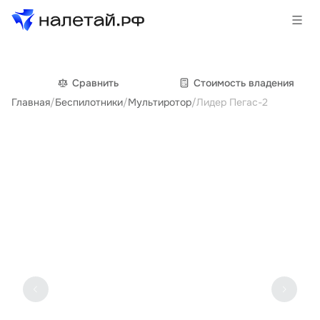
Товары
Сравнить
Cтоимость владения
Главная
/
Беспилотники
/
Мультиротор
/
Лидер Пегас-2
Услуги
Сервисы
Биржа
О проекте
Клиентам
Поставщикам
Государственные программы
Партнеры
Новости и аналитика