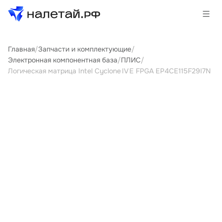
Главная
/
Запчасти и комплектующие
/
Товары
Электронная компонентная база
/
ПЛИС
/
Логическая матрица Intel Cyclone IV E FPGA EP4CE115F29I7N
Услуги
Сервисы
Биржа
О проекте
Клиентам
Поставщикам
Государственные программы
Партнеры
Новости и аналитика