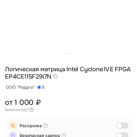
Тарифы
info@naletai.su
Логическая матрица Intel Cyclone IV E FPGA
EP4CE115F29I7N
ООО "Радуга"
5
от 1 000 ₽
Включая НДС
Рассрочка
Безопасная сделка