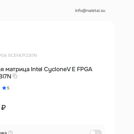
info@naletai.su
FPGA 5CEFA7F23I7N
я матрица Intel Cyclone V E FPGA
3I7N
5
 ₽
чка