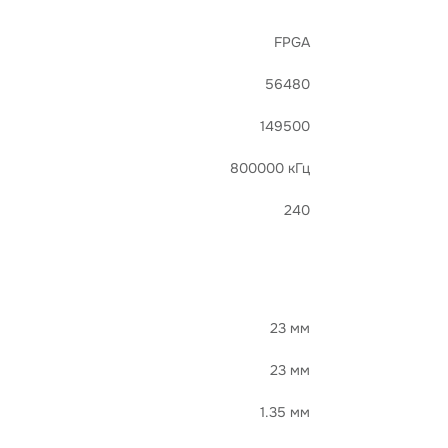
FPGA
56480
149500
800000 кГц
240
23 мм
23 мм
1.35 мм