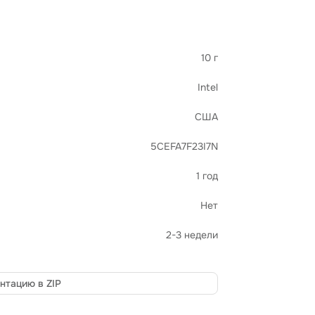
10 г
Intel
США
5CEFA7F23I7N
1 год
Нет
2-3 недели
нтацию в ZIP