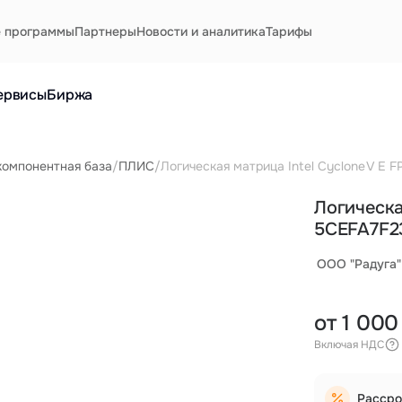
е программы
Партнеры
Новости и аналитика
Тарифы
ервисы
Биржа
компонентная база
/
ПЛИС
/
Логическая матрица Intel Cyclone V E 
Логическа
5CEFA7F2
ООО "Радуга"
от 1 000
Включая НДС
Рассро