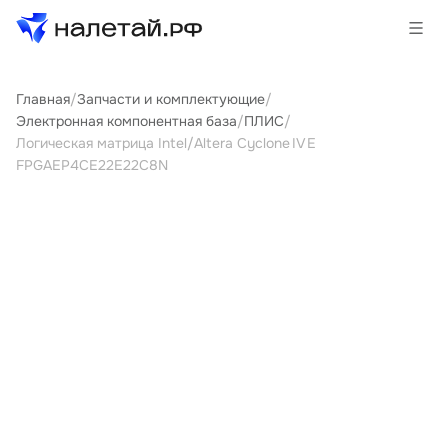
Главная
/
Запчасти и комплектующие
/
Товары
Электронная компонентная база
/
ПЛИС
/
Логическая матрица Intel/Altera Cyclone IV E
Услуги
FPGAEP4CE22E22C8N
Сервисы
Биржа
О проекте
Клиентам
Поставщикам
Государственные программы
Партнеры
Новости и аналитика