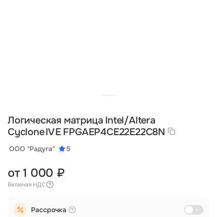
Тарифы
info@naletai.su
Логическая матрица Intel/Altera
Cyclone IV E FPGAEP4CE22E22C8N
ООО "Радуга"
5
от 1 000 ₽
Включая НДС
Рассрочка